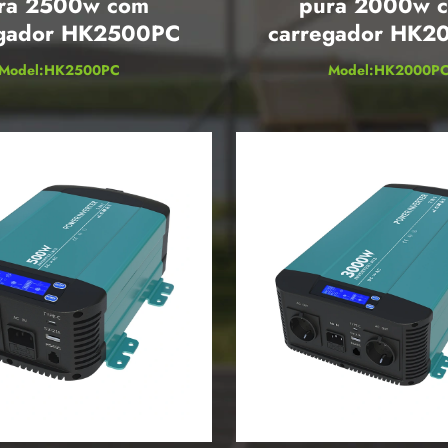
ra 2500w com
pura 2000w 
egador HK2500PC
carregador HK2
Model:HK2500PC
Model:HK2000P