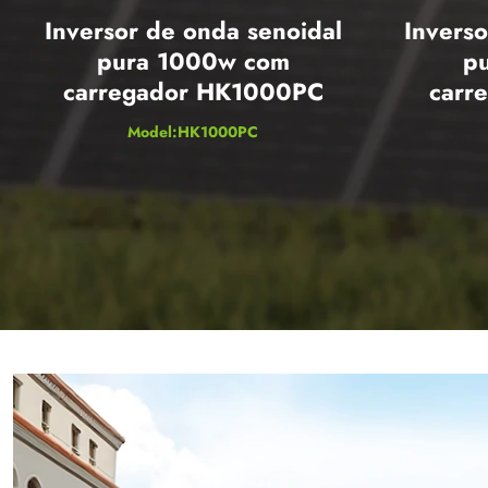
Inversor de onda senoidal
Inverso
pura 1000w com
p
carregador HK1000PC
carr
Model:HK1000PC