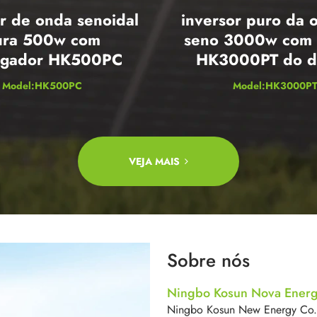
r de onda senoidal
inversor puro da 
ura 500w com
seno 3000w com 
egador HK500PC
HK3000PT do d
Model:HK500PC
Model:HK3000P
VEJA MAIS
Sobre nós
Ningbo Kosun Nova Energi
Ningbo Kosun New Energy Co., 