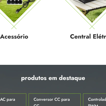
Acessório
Central Elétr
produtos em destaque
 AC para
Conversor CC para
Controlad
CC
PWM