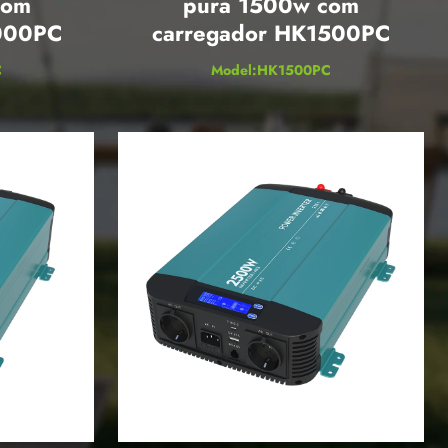
com
pura 1500w com
000PC
carregador HK1500PC
C
Model:HK1500PC