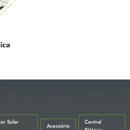
ica
or Solar
Central
Acessório
Elétrica