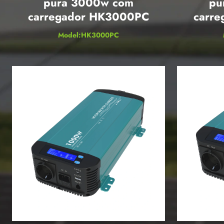
pura 3000w com
pu
carregador HK3000PC
carr
Model:HK3000PC